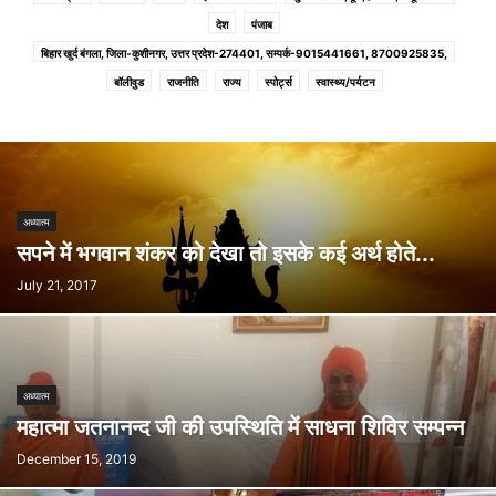
देश
पंजाब
बिहार खुर्द बंगला, जिला-कुशीनगर, उत्तर प्रदेश-274401, सम्पर्क-9015441661, 8700925835,
बॉलीवुड
राजनीति
राज्य
स्पोर्ट्स
स्वास्थ्य/पर्यटन
अध्यात्म
सपने में भगवान शंकर को देखा तो इसके कई अर्थ होते...
July 21, 2017
अध्यात्म
महात्मा जतनानन्द जी की उपस्थिति में साधना शिविर सम्पन्न
December 15, 2019