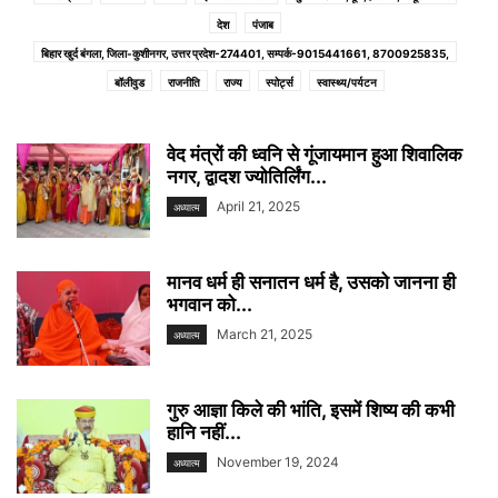
देश
पंजाब
बिहार खुर्द बंगला, जिला-कुशीनगर, उत्तर प्रदेश-274401, सम्पर्क-9015441661, 8700925835,
बॉलीवुड
राजनीति
राज्य
स्पोर्ट्स
स्वास्थ्य/पर्यटन
वेद मंत्रों की ध्वनि से गूंजायमान हुआ शिवालिक
नगर, द्वादश ज्योतिर्लिंग...
April 21, 2025
अध्यात्म
मानव धर्म ही सनातन धर्म है, उसको जानना ही
भगवान को...
March 21, 2025
अध्यात्म
गुरु आज्ञा किले की भांति, इसमें शिष्य की कभी
हानि नहीं...
November 19, 2024
अध्यात्म