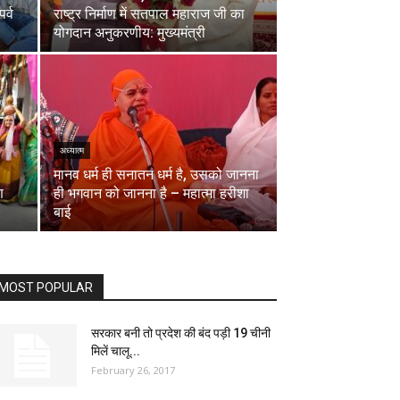
र्व
राष्ट्र निर्माण में सतपाल महाराज जी का
योगदान अनुकरणीय: मुख्यमंत्री
अध्यात्म
मानव धर्म ही सनातन धर्म है, उसको जानना
ण
ही भगवान को जानना है – महात्मा हरीशा
बाई
MOST POPULAR
सरकार बनी तो प्रदेश की बंद पड़ी 19 चीनी
मिलें चालू...
February 26, 2017