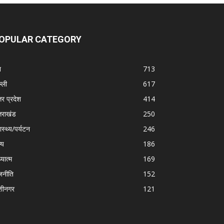
OPULAR CATEGORY
श
713
्ली
617
तर प्रदेश
414
्तराखंड
250
ास्थ्य/पर्यटन
246
्य
186
्यात्म
169
जनीति
152
शीनगर
121