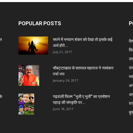
POPULAR POSTS
P
ेल
सपने में भगवान शंकर को देखा तो इसके कई
दे
अर्थ होते...
दिल
July 21, 2017
उत्
उत
चौबट्टाखाल से सतपाल महाराज ने नामांकन
पर्चा भरा
स्व
January 24, 2017
अन
अध
के
गढ़वाली फिल्म ‘‘भुली ए भुली’’ का प्रमोशन
पहाड़ की संस्कृति पर...
रा
June 18, 2017
कु