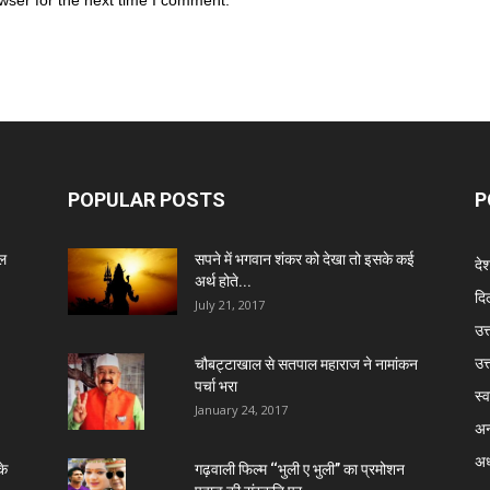
POPULAR POSTS
P
ेल
सपने में भगवान शंकर को देखा तो इसके कई
दे
अर्थ होते...
दिल
July 21, 2017
उत्
उत
चौबट्टाखाल से सतपाल महाराज ने नामांकन
पर्चा भरा
स्व
January 24, 2017
अन
अध
के
गढ़वाली फिल्म ‘‘भुली ए भुली’’ का प्रमोशन