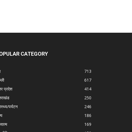
OPULAR CATEGORY
श
713
्ली
617
तर प्रदेश
414
्तराखंड
250
ास्थ्य/पर्यटन
246
्य
186
्यात्म
169