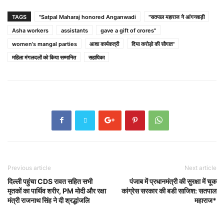
TAGS
"Satpal Maharaj honored Anganwadi
"सतपाल महाराज ने आंगनवाड़ी
Asha workers
assistants
gave a gift of crores"
women's mangal parties
आशा कार्यकत्री
दिया करोड़ो की सौगात"
महिला मंगलदलों को किया सम्मानित
सहायिका
Previous article
Next article
दिल्ली पहुंचा CDS रावत सहित सभी
पंजाब में प्रधानमंत्री की सुरक्षा में चूक
मृतकों का पार्थिव शरीर, PM मोदी और रक्षा
कांग्रेस सरकार की बडी साजिश: सतपाल
मंत्री राजनाथ सिंह ने दी श्रद्धांजलि
महाराज*