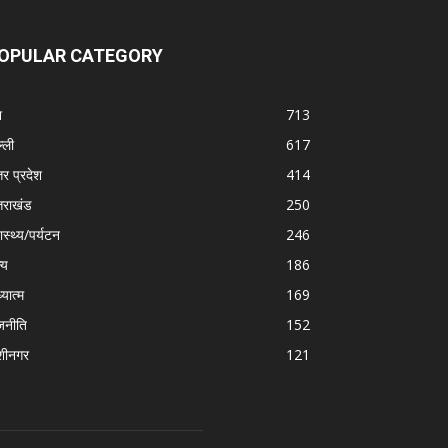
OPULAR CATEGORY
श
713
्ली
617
तर प्रदेश
414
्तराखंड
250
ास्थ्य/पर्यटन
246
्य
186
्यात्म
169
जनीति
152
शीनगर
121