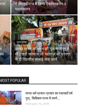
 साथ
ने तमकुहीराज में किया एकत्रिकरण व
पथसंचलन
उत्तर प्रदेश
ता
स्वच्छ भारत अभियान की गूंज गाजीपुर में
र्व
भी। श्री सतपाल जी महाराज की प्रेरणा
से दो दिवसीय सफाई सेवा कार्य
MOST POPULAR
मानव धर्म प्रचार-प्रसार का पचासवाँ वर्ष
पूरा, सिक्किम राज्य में स्वर्ण...
February 10, 2019