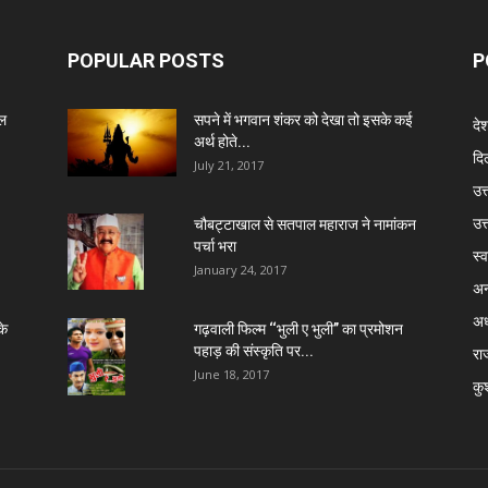
POPULAR POSTS
P
ेल
सपने में भगवान शंकर को देखा तो इसके कई
दे
अर्थ होते...
दिल
July 21, 2017
उत्
उत
चौबट्टाखाल से सतपाल महाराज ने नामांकन
पर्चा भरा
स्व
January 24, 2017
अन
अध
के
गढ़वाली फिल्म ‘‘भुली ए भुली’’ का प्रमोशन
पहाड़ की संस्कृति पर...
रा
June 18, 2017
कु