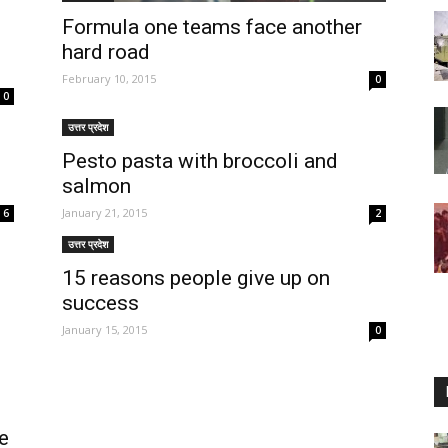
Formula one teams face another
hard road
February 10, 2015
0
0
उत्तर प्रदेश
Pesto pasta with broccoli and
salmon
January 21, 2015
6
2
उत्तर प्रदेश
15 reasons people give up on
success
January 15, 2015
0
e