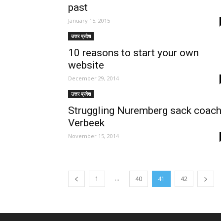
past
January 15, 2015
उत्तर प्रदेश
10 reasons to start your own
website
December 29, 2014
उत्तर प्रदेश
Struggling Nuremberg sack coac
Verbeek
November 15, 2014
...
1
40
41
42