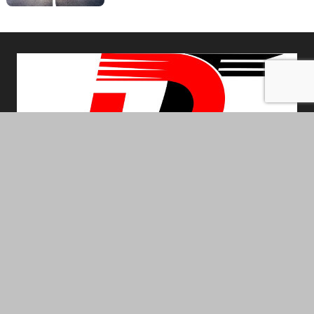
ABOUT US
Dhurandhartimes is Registered daily News Paper
Published From UttarPradesh & New Delhi.
Mobile :- +91 90154 41661