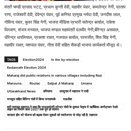
मंत्री चण्डी प्रसाद भटट्, प्रधान कुन्ती देवी, महावीर पंवार, कमलेन्द्र नेगी, प्रताप
राणा, राजेश्वरी देवी, देवेन्द्र पंवार, पूर्व कनिष्ठ प्रमुख नर्मदा देवी, जगदीश लाल,
गोविन्द पंवार, कुवर सिंह नेगी, भाजपा मीडिया प्रभारी सतेन्द्र बर्त्वाल, राकेश
धिरवाण, संजय मनवाल, भाजपा मण्डल महामंत्री दलवीर नेगी,बीरेन्द्र असवाल,
धीरेन्द्र थपलियाल, प्रकाश रावत, गजपाल बर्त्वाल, परमजीत, शिव सिंह नेगी,
महावीर रावत, यशपाल पंवार, नीता देवी सहित सैकड़ों भाजपा कार्यकर्ता मौजूद थे।
TAGS
Election2024
In the by-election
Kedarnath Election 2024
Maharaj did public relations in various villages including Rasi
Mansuna.
Roulac
Satpal Ji Maharaj
Uniana
Uttarakhand News
उनियाणा
उपचुनाव में महाराज ने रासी
मनसूना सहित विभिन्न गांवों में किया जनसम्पर्क
राऊलैक
श्री सतपाल महाराज ने कहा कि प्रधानमंत्री नरेन्द्र मोदी के कुशल नेतृत्व में ऋर्षिकेश-कर्णप्रयाग रेलवे
लाइन का निर्माण कार्य 2027 तक पूर्ण हो जायेगा
सरकार होम स्टे योजना को बढ़ावा देकर युवाओं को स्वरोजगार से जोड़ रही है: महाराज