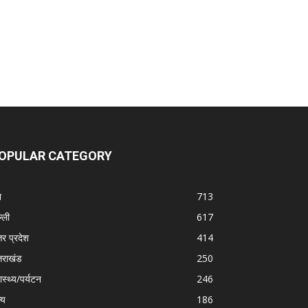
OPULAR CATEGORY
श
713
्ली
617
तर प्रदेश
414
्तराखंड
250
ास्थ्य/पर्यटन
246
्य
186