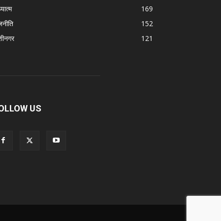
्यात्म
169
जनीति
152
शीनगर
121
OLLOW US