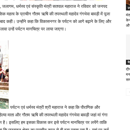
ाज, जलागम, धर्मस्व एवं संस्कृति मंत्री सतपाल महाराज ने रविवार को जनपद
उत
महत्व के प्राचीन गौतम ऋषि की तपस्थली महादेव गंगभेवा बावड़ी में पूजा
मंत
केन
े बाद कही। उन्होंने कहा कि विकासनगर के पर्यटन को आगे बढ़ाने के लिए और
और
अलावा उन्हें पर्यटन मानचित्र पर लाया जाएगा।
दि
दी
मन
सम
पर्यटन एवं धर्मस्व मंत्री श्री महाराज ने कहा कि पौराणिक और
 अहिल्या माता और गौतम ऋषि की तपस्थली महादेव गंगभेवा बावड़ी जहां मां गंगा
 स्थान है। इसलिए हम इसका विकास कर इसे पर्यटन मानचित्र पर लयेंगे ताकि
 कहा कि पछुवादून क्षेत्र का प्राचीन काल से ही बड़ा महत्व रहा है। यहां पर कई