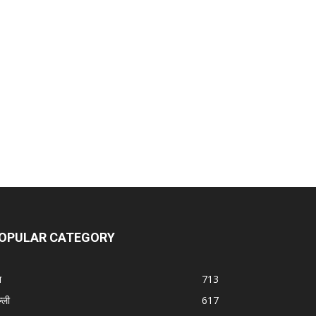
OPULAR CATEGORY
श
713
्ली
617