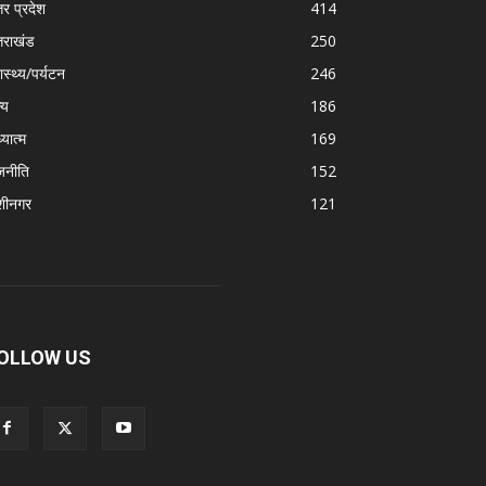
तर प्रदेश
414
्तराखंड
250
ास्थ्य/पर्यटन
246
्य
186
्यात्म
169
जनीति
152
शीनगर
121
OLLOW US