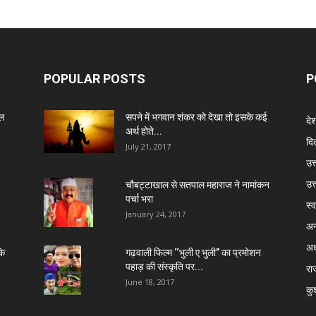
POPULAR POSTS
P
ेल
सपने में भगवान शंकर को देखा तो इसके कई
दे
अर्थ होते...
दिल
July 21, 2017
उत्
उत
चौबट्टाखाल से सतपाल महाराज ने नामांकन
पर्चा भरा
स्व
January 24, 2017
अन
अध
के
गढ़वाली फिल्म ‘‘भुली ए भुली’’ का प्रमोशन
पहाड़ की संस्कृति पर...
रा
June 18, 2017
कु