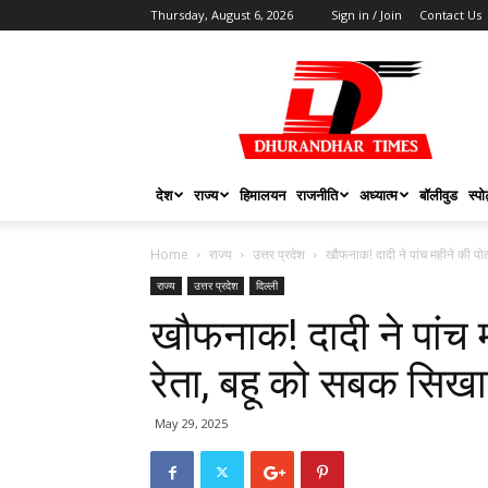
Thursday, August 6, 2026
Sign in / Join
Contact Us
DHURANDHAR
TIMES
देश
राज्य
हिमालयन
राजनीति
अध्यात्म
बॉलीवुड
स्पोर
Home
राज्य
उत्तर प्रदेश
खौफनाक! दादी ने पांच महीने की पोती
राज्य
उत्तर प्रदेश
दिल्ली
खौफनाक! दादी ने पांच म
रेता, बहू को सबक सिख
May 29, 2025