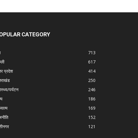
OPULAR CATEGORY
श
713
्ली
617
तर प्रदेश
414
्तराखंड
250
ास्थ्य/पर्यटन
246
्य
186
्यात्म
169
जनीति
152
शीनगर
121