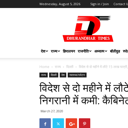
Wednesday, August 5, 2026
Sign in / Join
Contact 
DHURANDHAR
TIMES
देश
राज्य
हिमालयन
राजनीति
अध्यात्म
बॉलीवुड
स्पोर
Home
राज्य
दिल्ली
विदेश से दो महीने में लौटे 15 लाख यात्री,
राज्य
दिल्ली
देश
स्वास्थ्य/पर्यटन
विदेश से दो महीने में ल
निगरानी में कमी: कैबिन
March 27, 2020