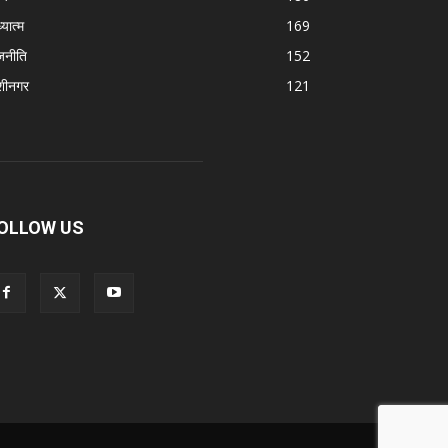
्यात्म
169
जनीति
152
शीनगर
121
OLLOW US