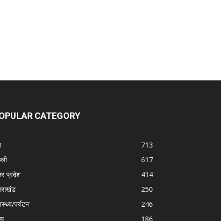
OPULAR CATEGORY
श
713
्ली
617
तर प्रदेश
414
्तराखंड
250
ास्थ्य/पर्यटन
246
्य
186