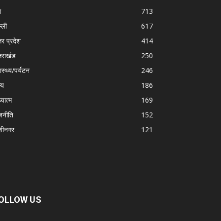
श
713
्ली
617
तर प्रदेश
414
्तराखंड
250
ास्थ्य/पर्यटन
246
्य
186
्यात्म
169
जनीति
152
शीनगर
121
OLLOW US