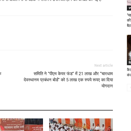
उत
‘प
की
बै
दि
Next article
कै
े
समिति ने “पीएम केयर फंड” में 21 लाख और “चारधाम
कं
देवस्थानम प्रबंधन बोर्ड” को 5 लाख एक रुपये रूपए का दिया
योगदान