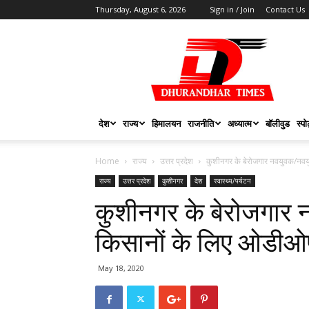
Thursday, August 6, 2026
Sign in / Join
Contact Us
DHURANDHAR
TIMES
देश
राज्य
हिमालयन
राजनीति
अध्यात्म
बॉलीवुड
स्पोर
Home
राज्य
उत्तर प्रदेश
कुशीनगर के बेरोजगार नवयुवक/नवय
राज्य
उत्तर प्रदेश
कुशीनगर
देश
स्वास्थ्य/पर्यटन
कुशीनगर के बेरोजगार न
किसानों के लिए ओडी
May 18, 2020