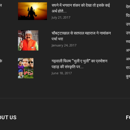
ेल
सपने में भगवान शंकर को देखा तो इसके कई
दे
अर्थ होते...
दिल
July 21, 2017
उत्
उत
चौबट्टाखाल से सतपाल महाराज ने नामांकन
पर्चा भरा
स्व
January 24, 2017
अन
अध
के
गढ़वाली फिल्म ‘‘भुली ए भुली’’ का प्रमोशन
पहाड़ की संस्कृति पर...
रा
June 18, 2017
कु
OUT US
F