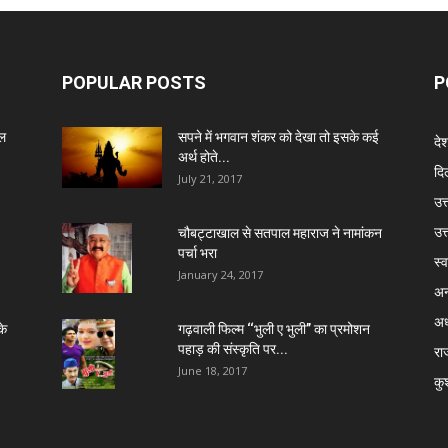
POPULAR POSTS
P
ेल
सपने में भगवान शंकर को देखा तो इसके कई
दे
अर्थ होते...
दिल
July 21, 2017
उत्
उत
चौबट्टाखाल से सतपाल महाराज ने नामांकन
पर्चा भरा
स्व
January 24, 2017
अन
अध
के
गढ़वाली फिल्म ‘‘भुली ए भुली’’ का प्रमोशन
पहाड़ की संस्कृति पर...
रा
June 18, 2017
कु