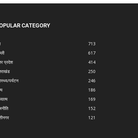
OPULAR CATEGORY
श
713
्ली
617
तर प्रदेश
414
्तराखंड
250
ास्थ्य/पर्यटन
246
्य
186
्यात्म
169
जनीति
152
शीनगर
121