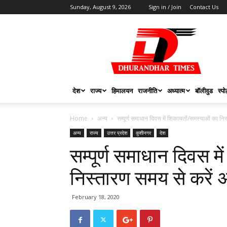
Sunday, August 9, 2026
Sign in / Join
Contact Us
DHURANDHAR
TIMES
देश
राज्य
हिमालयन
राजनीति
अध्यात्म
बॉलीवुड
स्पोर
Home
अन्य
सम्पूर्ण समाधान दिवस में शिकायतों/समस्याओं का न
अन्य
राज्य
उत्तर प्रदेश
कुशीनगर
देश
सम्पूर्ण समाधान दिवस म
निस्तारण समय से करें
February 18, 2020