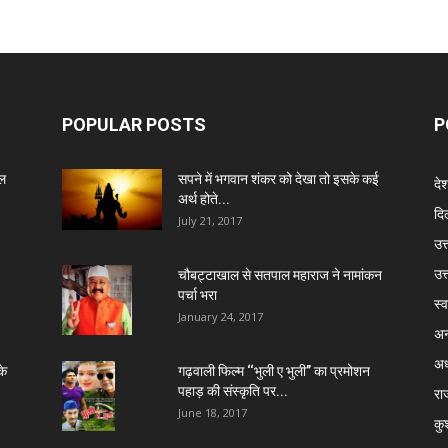
POPULAR POSTS
P
ेल
सपने में भगवान शंकर को देखा तो इसके कई
दे
अर्थ होते...
दिल
July 21, 2017
उत्
उत
चौबट्टाखाल से सतपाल महाराज ने नामांकन
पर्चा भरा
स्व
January 24, 2017
अन
अध
के
गढ़वाली फिल्म ‘‘भुली ए भुली’’ का प्रमोशन
पहाड़ की संस्कृति पर...
रा
June 18, 2017
कु