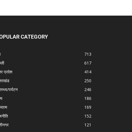
OPULAR CATEGORY
श
713
्ली
617
तर प्रदेश
414
्तराखंड
250
ास्थ्य/पर्यटन
246
्य
186
्यात्म
169
जनीति
152
शीनगर
121