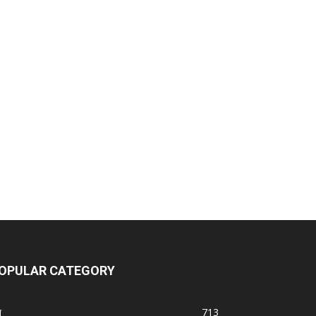
OPULAR CATEGORY
श
713