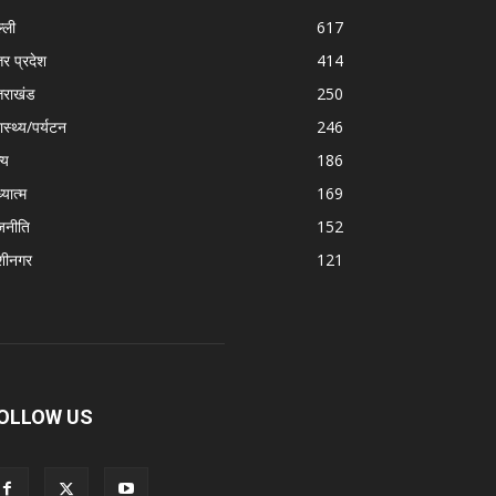
्ली
617
तर प्रदेश
414
्तराखंड
250
ास्थ्य/पर्यटन
246
्य
186
्यात्म
169
जनीति
152
शीनगर
121
OLLOW US