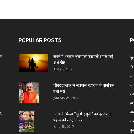
POPULAR POSTS
P
ेल
सपने में भगवान शंकर को देखा तो इसके कई
दे
अर्थ होते...
दिल
July 21, 2017
उत्
उत
चौबट्टाखाल से सतपाल महाराज ने नामांकन
पर्चा भरा
स्व
January 24, 2017
अन
अध
के
गढ़वाली फिल्म ‘‘भुली ए भुली’’ का प्रमोशन
पहाड़ की संस्कृति पर...
रा
June 18, 2017
कु