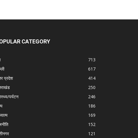
OPULAR CATEGORY
श
713
्ली
617
तर प्रदेश
414
्तराखंड
250
ास्थ्य/पर्यटन
246
्य
186
्यात्म
169
जनीति
152
शीनगर
121