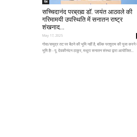
देश
सच्चिदानंद परब्रह्म डॉ. जयंत आठवले की
गरिमामयी उपस्थिति में सनातन राष्ट्र
शंखनाद...
May 17, 2025
गोवा/समुद्र तट पर बैठने की भूमि नहीं है, बल्कि परशुराम की पूजा करने
भूमि है! - पू. देवकीनंदन ठाकुर, मथुरा सनातन संस्था द्वारा आयोजित...