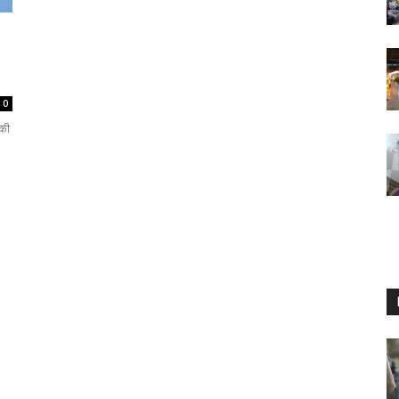
0
 की