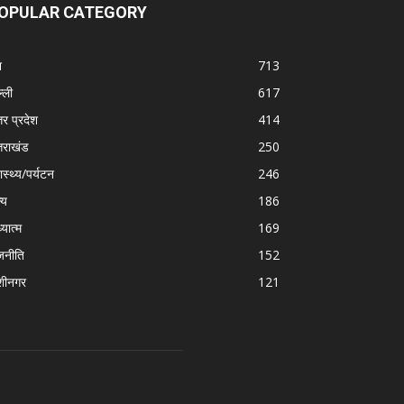
OPULAR CATEGORY
श
713
्ली
617
तर प्रदेश
414
्तराखंड
250
ास्थ्य/पर्यटन
246
्य
186
्यात्म
169
जनीति
152
शीनगर
121