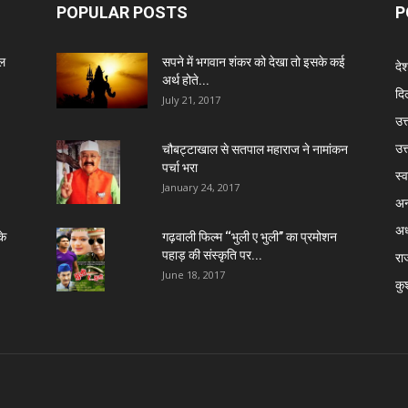
POPULAR POSTS
P
ेल
सपने में भगवान शंकर को देखा तो इसके कई
दे
अर्थ होते...
दिल
July 21, 2017
उत्
उत
चौबट्टाखाल से सतपाल महाराज ने नामांकन
पर्चा भरा
स्व
January 24, 2017
अन
अध
के
गढ़वाली फिल्म ‘‘भुली ए भुली’’ का प्रमोशन
पहाड़ की संस्कृति पर...
रा
June 18, 2017
कु