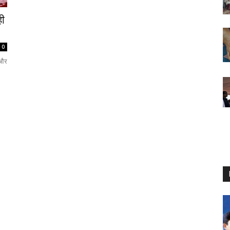
ही
0
 और