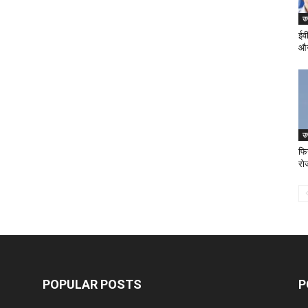
उत
ईव
और
उत
फि
रो
POPULAR POSTS
P