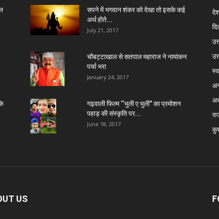
ेल
सपने में भगवान शंकर को देखा तो इसके कई
दे
अर्थ होते...
दिल
July 21, 2017
उत्
उत
चौबट्टाखाल से सतपाल महाराज ने नामांकन
पर्चा भरा
स्व
January 24, 2017
अन
अध
के
गढ़वाली फिल्म ‘‘भुली ए भुली’’ का प्रमोशन
पहाड़ की संस्कृति पर...
रा
June 18, 2017
कु
OUT US
F