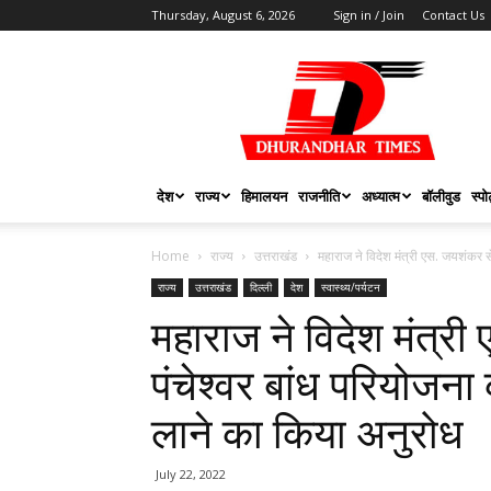
Thursday, August 6, 2026
Sign in / Join
Contact Us
DHURANDHAR
TIMES
देश
राज्य
हिमालयन
राजनीति
अध्यात्म
बॉलीवुड
स्पोर
Home
राज्य
उत्तराखंड
महाराज ने विदेश मंत्री एस. जयशंकर से
राज्य
उत्तराखंड
दिल्ली
देश
स्वास्थ्य/पर्यटन
महाराज ने विदेश मंत्र
पंचेश्वर बांध परियोजना क
लाने का किया अनुरोध
July 22, 2022