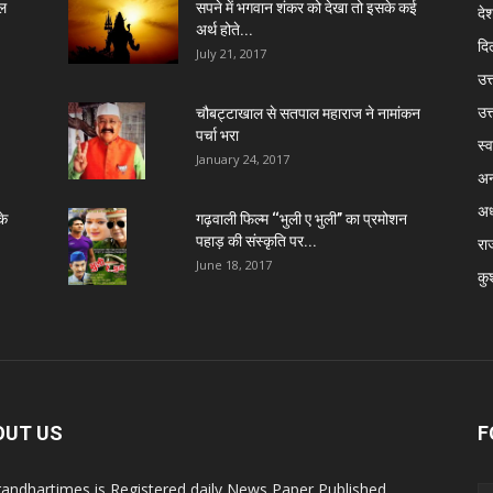
ेल
सपने में भगवान शंकर को देखा तो इसके कई
दे
अर्थ होते...
दिल
July 21, 2017
उत्
उत
चौबट्टाखाल से सतपाल महाराज ने नामांकन
पर्चा भरा
स्व
January 24, 2017
अन
अध
के
गढ़वाली फिल्म ‘‘भुली ए भुली’’ का प्रमोशन
पहाड़ की संस्कृति पर...
रा
June 18, 2017
कु
OUT US
F
andhartimes is Registered daily News Paper Published