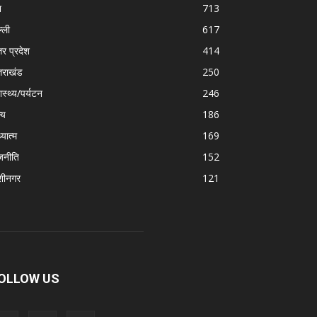
श
713
्ली
617
तर प्रदेश
414
्तराखंड
250
ास्थ्य/पर्यटन
246
्य
186
्यात्म
169
जनीति
152
शीनगर
121
OLLOW US