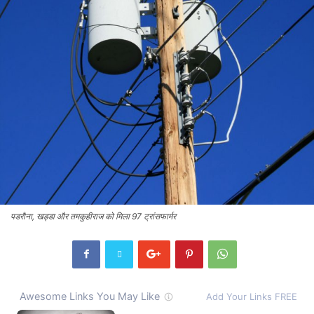
पडरौना, खड्डा और तमकुहीराज को मिला 97 ट्रांसफार्मर