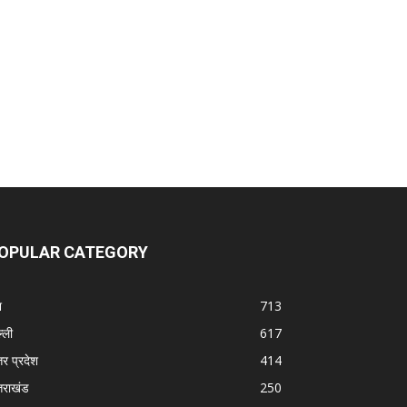
OPULAR CATEGORY
श
713
्ली
617
तर प्रदेश
414
्तराखंड
250