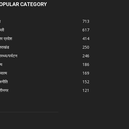
OPULAR CATEGORY
श
713
्ली
617
तर प्रदेश
414
्तराखंड
250
ास्थ्य/पर्यटन
246
्य
186
्यात्म
169
जनीति
152
शीनगर
121