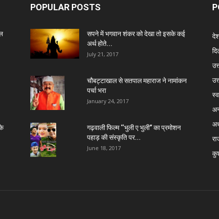
POPULAR POSTS
P
ेल
सपने में भगवान शंकर को देखा तो इसके कई
दे
अर्थ होते...
दिल
July 21, 2017
उत्
उत
चौबट्टाखाल से सतपाल महाराज ने नामांकन
पर्चा भरा
स्व
January 24, 2017
अन
अध
के
गढ़वाली फिल्म ‘‘भुली ए भुली’’ का प्रमोशन
पहाड़ की संस्कृति पर...
रा
June 18, 2017
कु