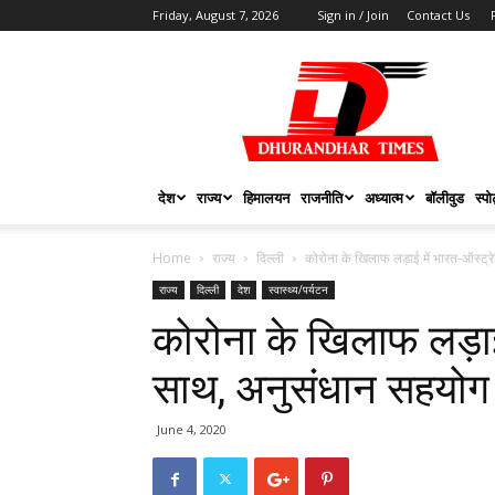
Friday, August 7, 2026
Sign in / Join
Contact Us
DHURANDHAR
TIMES
देश
राज्य
हिमालयन
राजनीति
अध्यात्म
बॉलीवुड
स्पोर
Home
राज्य
दिल्ली
कोरोना के खिलाफ लड़ाई में भारत-ऑस्ट्र
राज्य
दिल्ली
देश
स्वास्थ्य/पर्यटन
कोरोना के खिलाफ लड़ाई
साथ, अनुसंधान सहयोग ब
June 4, 2020