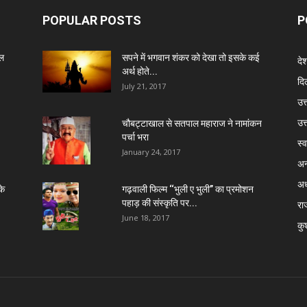
POPULAR POSTS
P
ेल
सपने में भगवान शंकर को देखा तो इसके कई
दे
अर्थ होते...
दिल
July 21, 2017
उत्
उत
चौबट्टाखाल से सतपाल महाराज ने नामांकन
पर्चा भरा
स्व
January 24, 2017
अन
अध
के
गढ़वाली फिल्म ‘‘भुली ए भुली’’ का प्रमोशन
पहाड़ की संस्कृति पर...
रा
June 18, 2017
कु