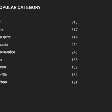
OPULAR CATEGORY
श
713
्ली
617
तर प्रदेश
414
्तराखंड
250
ास्थ्य/पर्यटन
246
्य
186
्यात्म
169
जनीति
152
शीनगर
121