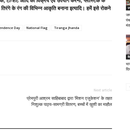
ास्क, टी-शर्ट आदि का विक्रय एवं उपयोग करना, प्लास्टिक के
तिरंगे के रंग की विभिन्न आकृति बनाना इत्यादि। हमें इसे रोकने
उत
जम
पंच
मंत
endence Day
National Flag
Tiranga Jhanda
दि
भा
दि
Next article
प्रेमपुरी आश्रम साहिबाबाद द्वारा ‘मिशन एजुकेशन’ के तहत
निशुल्क पाठ्य-सामग्री वितरण, बच्चों में ख़ुशी का माहौल