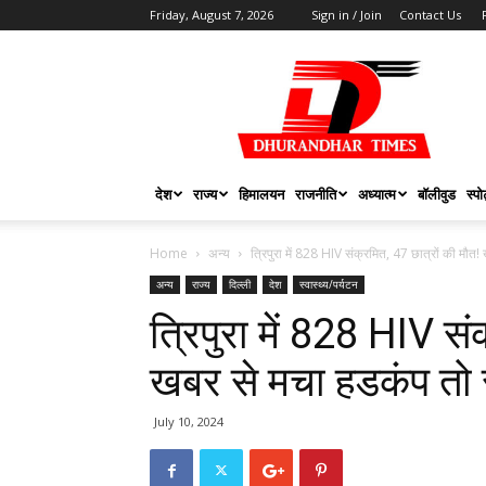
Friday, August 7, 2026
Sign in / Join
Contact Us
DHURANDHAR
TIMES
देश
राज्य
हिमालयन
राजनीति
अध्यात्म
बॉलीवुड
स्पोर
Home
अन्य
त्रिपुरा में 828 HIV संक्रमित, 47 छात्रों की मौत! 
अन्य
राज्य
दिल्ली
देश
स्वास्थ्य/पर्यटन
त्रिपुरा में 828 HIV सं
खबर से मचा हडकंप तो स
July 10, 2024