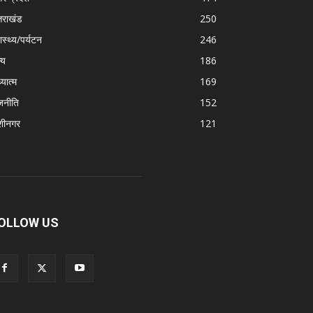
्तराखंड
250
ास्थ्य/पर्यटन
246
्य
186
्यात्म
169
जनीति
152
शीनगर
121
OLLOW US