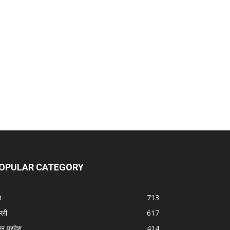
OPULAR CATEGORY
श
713
्ली
617
तर प्रदेश
414