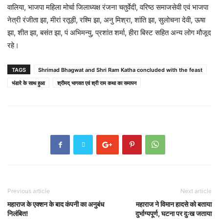
वालिया, भाजपा महिला मोर्चा जिलाध्यक्ष रंजना चतुर्वेदी, वरिष्ठ समाजसेवी एवं भाजपा
नेत्री रंजीता झा, मीरां रतूड़ी, रश्मि झा, अनु मिश्रा, शांति झा, सुलोचना देवी, ऊषा
झा, शीत झा, बसंत झा, पं अभिमन्यु, प्रशांत शर्मा, हीरा बिस्ट सहित अन्य लोग मौजूद
रहे।
TAGS
Shrimad Bhagwat and Shri Ram Katha concluded with the feast
भंडारे के साथ हुआ
श्रीमद् भागवत एवं श्री राम कथा का समापन
Previous article
Next article
महाराज के एक्शन के बाद कंपनी का अनुबंध
महाराज ने विमान हादसे को बताया
निलंबित!
दुर्भाग्यपूर्ण, घटना पर दुःख जताया